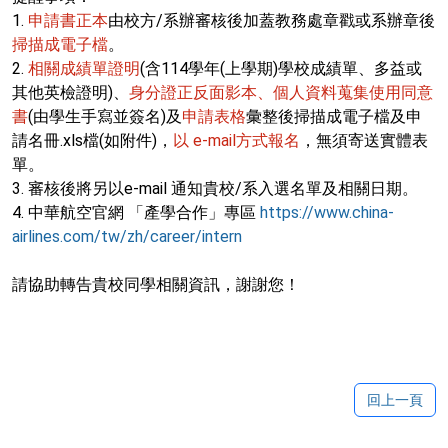
1.
申請書正本
由校方/系辦審核後加蓋教務處章戳或系辦章後
掃描成電子檔
。
2.
相關成績單證明
(含114學年(上學期)學校成績單、多益或
其他英檢證明)、
身分證正反面影本、個人資料蒐集使用同意
書
(由學生手寫並簽名)及
申請表格
彙整後掃描成電子檔及申
請名冊.xls檔(如附件)，
以 e-mail方式報名
，無須寄送實體表
單。
3. 審核後將另以e-mail 通知貴校/系入選名單及相關日期。
4. 中華航空官網 「產學合作」專區
https://www.china-
airlines.com/tw/zh/career/intern
請協助轉告貴校同學相關資訊，謝謝您！
回上一頁