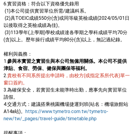
6.實習資格：符合以下資格優先錄用
(1)本公司提供實習單位所需/建議科系。
(2)具TOEIC成績550分(含)或同等級英檢成績(2024/05/01日
以後取得之英檢成績為佳)。
(3)113學年(上學期)學校成績達各學期之學科成績平均70分
(含)以上。歷年操行成績平均80分(含)以上，無記過紀錄。
權利與義務：
1.
參與本實習之實習生與本公司無僱用關係。本公司不提供
津貼、食宿、勞保、健保與團保等福利。
2.
貴校有不同系所提出申請時，由校方(或指定系所代表)單一
窗口簽約。
3.為確保安全，若實習生未能準時出勤，應事先向實習單位
請假。
4.交通方式：建議搭乘桃園機場捷運到班(站名：機場旅館站
A14a站)。
https://www.tymetro.com.tw/tymetro-
new/tw/_pages/travel-guide/timetable.php
提醒事項：