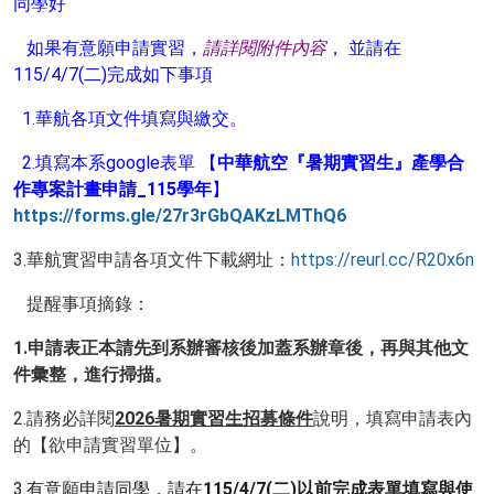
同學好
如果有意願申請實習，
請詳閱附件內容
，
並請在
115/4/7(二)完成如下事項
1.華航各項文件填寫與繳交。
2.填寫本系google表單 【
中華航空『暑期實習生』產學合
作專案計畫申請_115學年
】
https://forms.gle/27r3rGbQAKzLMThQ6
3.華航實習申請各項文件下載網址：
https://reurl.cc/R20x6n
提醒事項摘錄：
1.申請表正本請先到系辦審核後加蓋系辦章後，再與其他文
件彙整，進行掃描。
2.請務必詳閱
2026暑期實習生招募條件
說明，填寫申請表內
的【
欲申請實習單位】。
3.有意願申請同學，請在
115/4/7(二)以前完成表單填寫與使