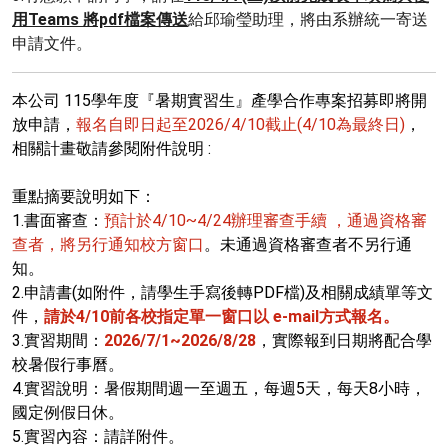
用Teams 將pdf檔案傳送
給邱瑜瑩助理，
將由系辦統一寄送
申請文件。
本公司 115學年度『暑期實習生』產學合作專案招募即將開
放申請，
報名自即日起至2026/4/10截止(4/10為最終日)
，
相關計畫敬請參閱附件說明 :
重點摘要說明如下：
1.書面審查：
預計於4/10~4/24辦理審查手續 ，通過資格審
查者，將另行通知校方窗口
。未通過資格審查者不另行通
知。
2.申請書(如附件，請學生手寫後轉PDF檔)及相關成績單等文
件，
請於4/10前各校指定單一窗口以 e-mail方式報名。
3.實習期間：
2026/7/1~2026/8/28
，實際報到日期將配合學
校暑假行事曆。
4.實習說明：暑假期間週一至週五，每週5天，每天8小時，
國定例假日休。
5.實習內容：請詳附件。