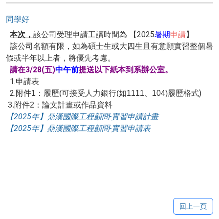
同學好
本次，
該公司受理申請工讀時間為 【2025
暑
期
申請
】
該公司名額有限，如為碩士生或大四生且有意願實習整個暑
假或半年以上者，將優先考慮
。
請在3/28(五)
中午前
提送以下紙本到系辦公室。
1.申請表
2.
)
附件1：履歷(可接受⼈⼒銀⾏(如1111、104)履歷格式
3.附件2：論文計畫或作品資料
【2025年】鼎漢國際工程顧問-實習申請計畫
【2025年】鼎漢國際工程顧問-實習申請表
回上一頁