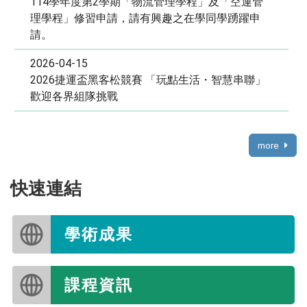
114學年度第2學期「物流管理學程」及「空運管
理學程」修習申請，請有興趣之在學同學踴躍申
請。
2026-04-15
2026捷運盃黑客松競賽 「玩點生活・智慧串聯」
歡迎各界組隊挑戰
more
快速連結
學術成果
課程資訊